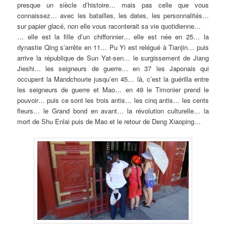
presque un siècle d’histoire… mais pas celle que vous
connaissez… avec les batailles, les dates, les personnalités…
sur papier glacé, non elle vous raconterait sa vie quotidienne…
… elle est la fille d’un chiffonnier… elle est née en 25… la
dynastie Qing s’arrête en 11… Pu Yi est relégué à Tianjin… puis
arrive la république de Sun Yat-sen… le surgissement de Jiang
Jieshi… les seigneurs de guerre… en 37 les Japonais qui
occupent la Mandchourie jusqu’en 45… là, c’est la guérilla entre
les seigneurs de guerre et Mao… en 49 le Timonier prend le
pouvoir… puis ce sont les trois antis… les cinq antis… les cents
fleurs… le Grand bond en avant… la révolution culturelle… la
mort de Shu Enlai puis de Mao et le retour de Deng Xiaoping…