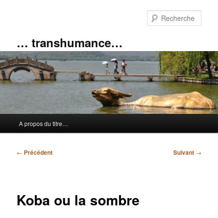
Aller
au
Rech
contenu
principal
… transhumance…
Menu
A propos du titre…
principal
Navigation
←
Précédent
Suivant
→
des
articles
Koba ou la sombre