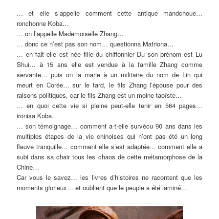
… et elle s’appelle comment cette antique mandchoue…
ronchonne Koba…
… on l’appelle Mademoiselle Zhang…
… donc ce n’est pas son nom… questionna Matriona…
… en fait elle est née fille du chiffonnier Du son prénom est Lu
Shui… à 15 ans elle est vendue à la famille Zhang comme
servante… puis on la marie à un militaire du nom de Lin qui
meurt en Corée… sur le tard, le fils Zhang l’épouse pour des
raisons politiques, car le fils Zhang est un moine taoïste…
… en quoi cette vie si pleine peut-elle tenir en 564 pages…
ironisa Koba.
… son témoignage… comment a-t-elle survécu 90 ans dans les
multiples étapes de la vie chinoises qui n’ont pas été un long
fleuve tranquille… comment elle s’est adaptée… comment elle a
subi dans sa chair tous les chaos de cette métamorphose de la
Chine…
Car vous le savez… les livres d’histoires ne racontent que les
moments glorieux… et oublient que le peuple a été laminé…