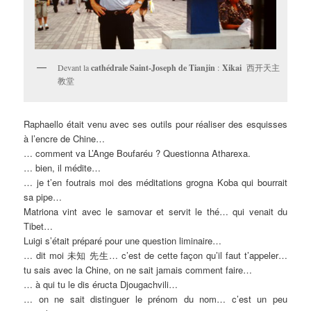
Devant la
cathédrale Saint-Joseph de Tianjin
:
Xikai
西开天主
教堂
Raphaello était venu avec ses outils pour réaliser des esquisses
à l’encre de Chine…
… comment va L’Ange Boufaréu ? Questionna Atharexa.
… bien, il médite…
… je t’en foutrais moi des méditations grogna Koba qui bourrait
sa pipe…
Matriona vint avec le samovar et servit le thé… qui venait du
Tibet…
Luigi s’était préparé pour une question liminaire…
… dit moi 未知 先生… c’est de cette façon qu’il faut t’appeler…
tu sais avec la Chine, on ne sait jamais comment faire…
… à qui tu le dis éructa Djougachvili…
… on ne sait distinguer le prénom du nom… c’est un peu