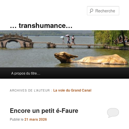
Aller
Aller
au
au
Rech
contenu
contenu
principal
secondaire
… transhumance…
Menu
A propos du titre…
principal
La voie du Grand Canal
ARCHIVES DE L’AUTEUR :
Encore un petit é-Faure
Publié le
21 mars 2026