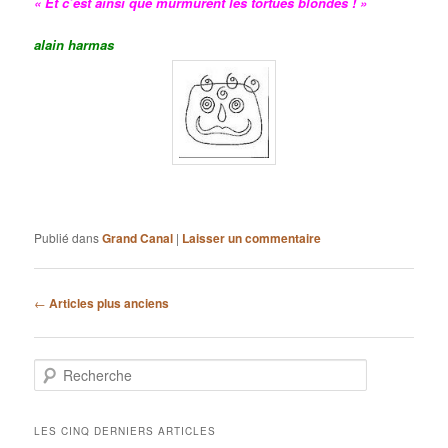
« Et c’est ainsi que murmurent les tortues blondes ! »
alain harmas
Publié dans
Grand Canal
|
Laisser un commentaire
Navigation
←
Articles plus anciens
des
articles
R
e
c
h
LES CINQ DERNIERS ARTICLES
e