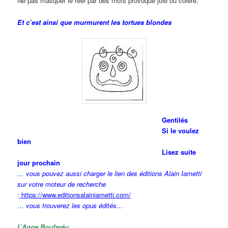
Ne pas masquer le réel par des mots provoque joie ou colère.
Et c’est ainsi que murmurent les tortues blondes
Gent
ilés
Si le voulez
bien
Lisez suite
jour prochain
… vous pouvez aussi charger le lien des éditions Alain Iametti
sur votre moteur de recherche
:
https://www.editionsalainiametti.com/
…
vous trouverez les opus édités…
L’Ange Boufaréu