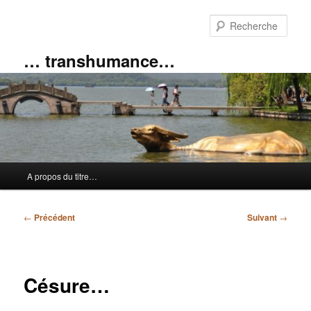
Aller
au
Rech
contenu
principal
… transhumance…
Menu
A propos du titre…
principal
Navigation
←
Précédent
Suivant
→
des
articles
Césure…