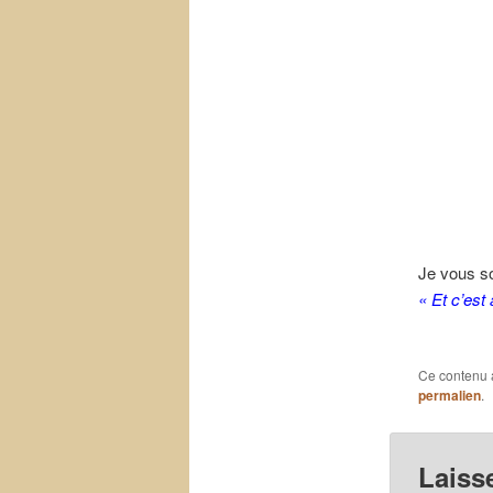
Je vous s
« Et c’est
Ce contenu 
permalien
.
Laiss