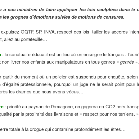
à vos ministres de faire appliquer les lois sculptées dans le 
ra les grognes d’émotions suivies de motions de censures.
 expulsez OQTF, SP, INVA, respect des lois, tailler les accords inter
t, allez au portefeuille…
n
: le sanctuaire éducatif est un lieu où on enseigne le français : l’écrire,
 non livrer nos enfants aux manipulateurs en tous genres
« genrés ».
à partir du moment où un policier est suspendu pour enquête, selon 
n d’égalité professionnelle, pourquoi un juge ne le serait point pou
après les drames que nous avons vécus…
re
: priorité au paysan de l’hexagone, on gagnera en CO2 hors transp
ualité par la proximité des livraisons et « respect pour nos terriens. »
uerre totale à la drogue qui contamine profondément les êtres…