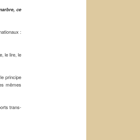
marbre, ce
nationaux :
 le lire, le
le principe
r les mêmes
orts trans-