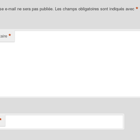
*
se e-mail ne sera pas publiée.
Les champs obligatoires sont indiqués avec
*
aire
*