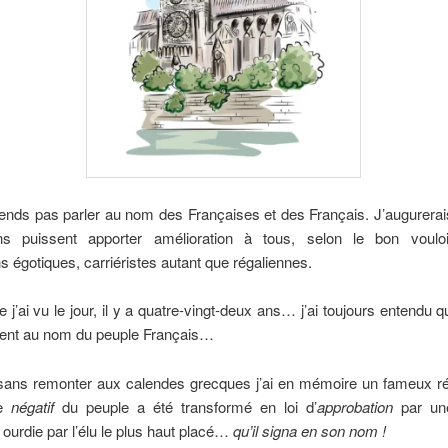
tends pas parler au nom des Françaises et des Français. J’augurera
ns puissent apporter amélioration à tous, selon le bon voul
ns égotiques, carriéristes autant que régaliennes.
 j’ai vu le jour, il y a quatre-vingt-deux ans… j’ai toujours entendu q
ient au nom du peuple Français…
 sans remonter aux calendes grecques j’ai en mémoire un fameux r
te
négatif
du peuple a été transformé en loi d’
approbation
par un
 ourdie par l’élu le plus haut placé…
qu’il signa en son nom !