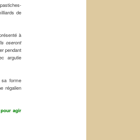
pastiches-
lliards de
 présenté à
Ils oseront
ser pendant
c argutie
s sa forme
ne régalien
 pour agir