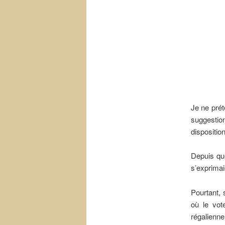
Je ne pré
suggestio
dispositio
Depuis que
s’exprima
Pourtant,
où le vo
régalienne