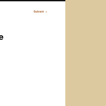
Suivant
→
e