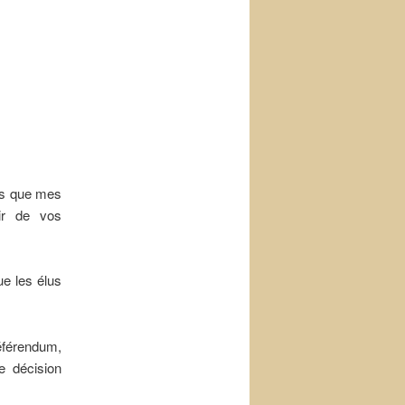
is que mes
oir de vos
ue les élus
éférendum,
e décision