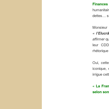
Finances
humanitai
dettes… su
Monsieur l
« l’Elucr
affirmer
qu
leur CDD,
rhétorique
Oui, cett
iconique, 
irrigue cet
« La Fran
selon son 