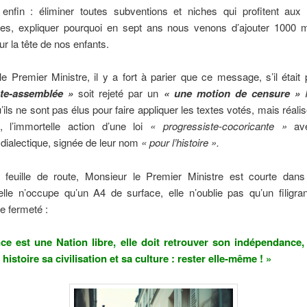
enfin : éliminer toutes subventions et niches qui profitent aux 
res, expliquer pourquoi en sept ans nous venons d’ajouter 1000 mi
r la tête de nos enfants.
e Premier Ministre, il y a fort à parier que ce message, s’il était
âte-assemblée »
soit rejeté par un
« une motion de censure »
’ils ne sont pas élus pour faire appliquer les textes votés, mais réali
 l’immortelle action d’une loi
« progressiste-cocoricante »
ave
 dialectique, signée de leur nom
« pour l’histoire ».
e feuille de route, Monsieur le Premier Ministre est courte dan
elle n’occupe qu’un A4 de surface, elle n’oublie pas qu’un filigra
te fermeté :
ce est une Nation libre, elle doit retrouver son indépendance,
histoire sa civilisation et sa culture : rester elle-même ! »