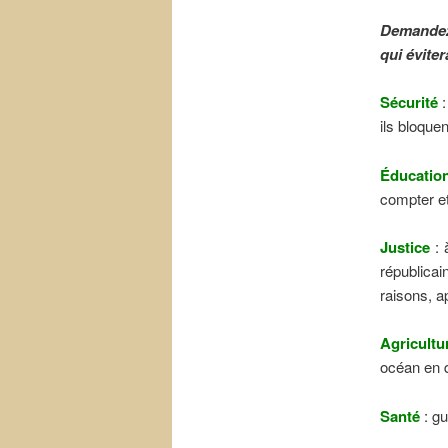
Demandez 
qui évite
Sécurité
:
ils bloquen
Éducatio
compter et
Justice
: 
républicai
raisons, 
Agricultu
océan en q
Santé
: g