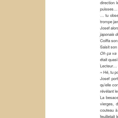
direction 
puisses…
… tu obse
trompe j
Josef alo
japonais 
Coiffa so
Saisit son
Oh ça va
était quas
Lecteur… 
« Hé, tu p
Josef por
qu’elle co
révélant l
La besace
vierges, 
couteau à 
feuilletait