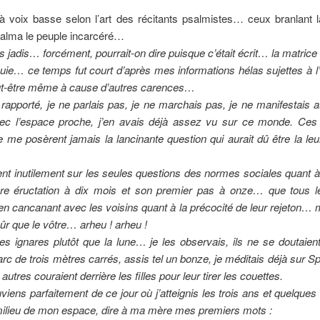
u à voix basse selon l’art des récitants psalmistes… ceux branlant 
alma le peuple incarcéré…
s jadis… forcément, pourrait-on dire puisque c’était écrit… la matrice
ouie… ce temps fut court d’après mes informations hélas sujettes à l
t-être même à cause d’autres carences…
rapporté, je ne parlais pas, je ne marchais pas, je ne manifestais 
vec l’espace proche, j’en avais déjà assez vu sur ce monde. Ces 
e me posèrent jamais la lancinante question qui aurait dû être la leu
ient inutilement sur les seules questions des normes sociales quant 
re éructation à dix mois et son premier pas à onze… que tous l
en cancanant avec les voisins quant à la précocité de leur rejeton… 
ûr que le vôtre… arheu ! arheu !
es ignares plutôt que la lune… je les observais, ils ne se doutaien
rc de trois mètres carrés, assis tel un bonze, je méditais déjà sur S
autres couraient derrière les filles pour leur tirer les couettes.
iens parfaitement de ce jour où j’atteignis les trois ans et quelque
milieu de mon espace, dire à ma mère mes premiers mots :