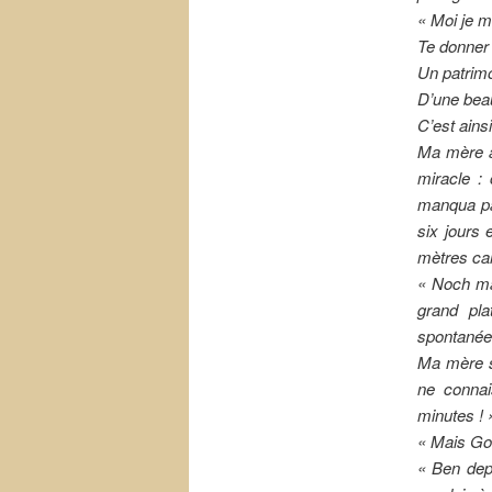
« Moi je m
Te donner
Un patrimo
D’une beau
C’est ainsi
Ma mère à 
miracle :
manqua pa
six jours
mètres carr
« Noch m
grand pla
spontanée
Ma mère s
ne connai
minutes ! 
« Mais Got
« Ben depu