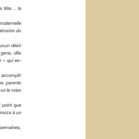
la tête… la
 maternelle
’érosion du
aucun désir
gens, dits
r « qui es-
à accomplir
es parents
moi le mien
t point que
pinoza à un
s semaines,