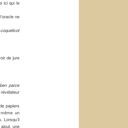
 ici qui le
’oracle ne
 coquelicot
oir de jure
ben parce
révélateur
de papiers
et même un
. Lorsqu’il
n ajout, une