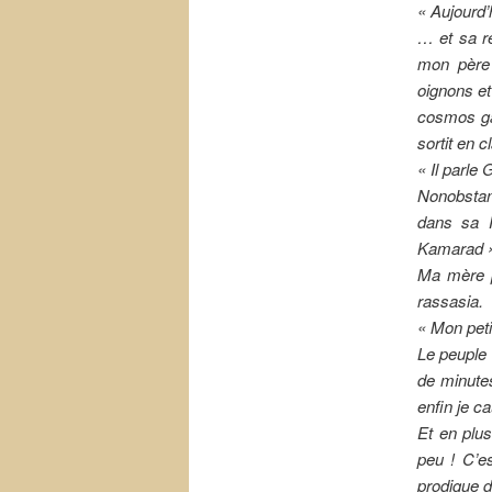
« Aujourd’
… et sa ré
mon père 
oignons et 
cosmos ga
sortit en 
« Il parle
Nonobstant
dans sa 
Kamarad 
Ma mère pr
rassasia.
« Mon petit
Le peuple 
de minutes
enfin je c
Et en plus
peu ! C’es
prodigue d