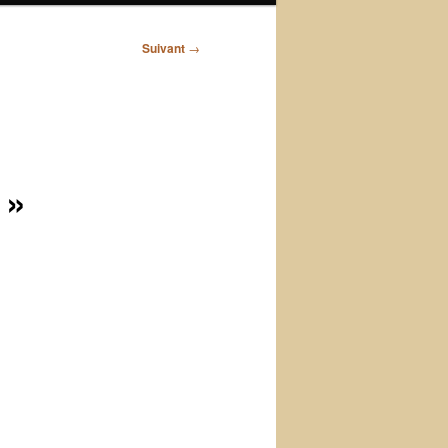
Suivant
→
 »