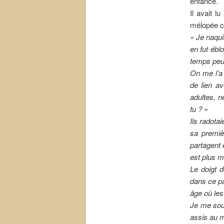
enfance.
Il avait l
mélopée c
« Je naqui
en fut ébl
temps peu
On me l’a 
de lien a
adultes, n
tu ? »
Ils radota
sa premiè
partagent 
est plus m
Le doigt d
dans ce pa
âge où les 
Je me souv
assis au 