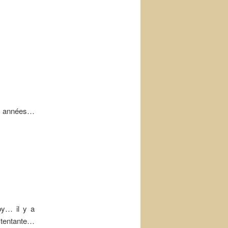
es années…
by… il y a
tentante…