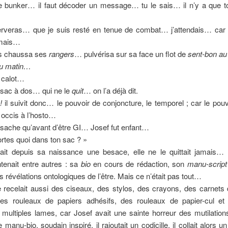
le bunker… il faut décoder un message… tu le sais… il n’y a que toi
rveras… que je suis resté en tenue de combat… j’attendais… car l
amais…
rs chaussa ses
rangers
… pulvérisa sur sa face un flot de
sent-bon au
du matin…
n calot…
 sac à dos… qui ne le
quit
… on l’a déjà dit.
 !
il suivit donc… le pouvoir de conjoncture, le temporel ; car le pouv
i occis à l’hosto…
sache qu’avant d’être GI… Josef fut enfant…
ortes quoi dans ton sac ? »
tait depuis sa naissance une besace, elle ne le quittait jamais…
ntenait entre autres : sa
bio
en cours de rédaction, son
manu-script
es révélations ontologiques de l’être. Mais ce n’était pas tout…
 recelait aussi des ciseaux, des stylos, des crayons, des carnets 
des rouleaux de papiers adhésifs, des rouleaux de papier-cul 
multiples lames, car Josef avait une sainte horreur des mutilations
 le manu-bio, soudain inspiré, il rajoutait un codicille, il collait alors u