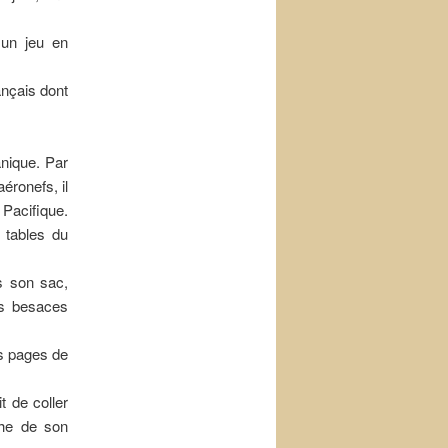
 un jeu en
nçais dont
nique. Par
éronefs, il
 Pacifique.
s tables du
s son sac,
des besaces
es pages de
t de coller
che de son