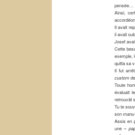
pensée…
Ainsi, ce
accordéon
Il avait r
il avait ou
Josef avai
Cette bes
exemple, l
quitta sa 
Il fut arr
custom
de
Toute hon
évaluait l
retrouvât 
Tu te souv
son
manu-
Assis en p
une
« pap