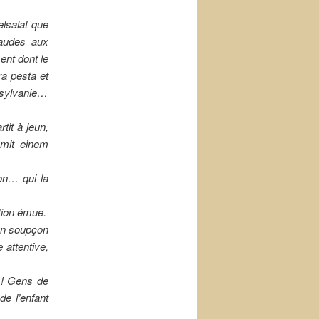
elsalat que
haudes aux
ment dont le
a pesta et
nnsylvanie…
tit à jeun,
mit einem
ion… qui la
ation émue.
 un soupçon
 attentive,
h ! Gens de
de l’enfant