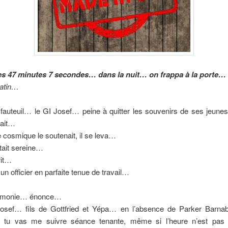
s 47 minutes 7 secondes… dans la nuit… on frappa à la porte…
matin…
fauteuil… le GI Josef… peine à quitter les souvenirs de ses jeun
itait…
cosmique le soutenait, il se leva…
tait sereine…
rit…
un officier en parfaite tenue de travail…
émonie… énonce…
osef… fils de Gottfried et Yépa… en l’absence de Parker Barna
 tu vas me suivre séance tenante, même si l’heure n’est pas 