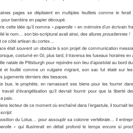
rtaines pages se dépliaient en multiples feuillets comme le ferait
 pour bambins en papier découpé.
epris cette idée qu’il nomma
« paperolle »
en mémoire d’un écrivain fra
blié le nom… son bio-scriptural avait ainsi, des allures
proustiennes !
t ce côté artisan du cortex…
ace était souvent un obstacle à son projet de communication messia
orsque, costumé en GI, plus tard, il traversa les fuseaux horaires en a
ville natale de Pittsburgh pour rejoindre son lieu d’apostolat au bord du
êté et fouillé comme un vulgaire migrant, son sac fut étalé sur le
s jugements derniers des besaces.
te bue, le prophète, en ramassant ses biens pour les fourrer dan
e travail d’évangélisation qu’il devrait fournir pour que la liberté 
sa paix.
iens lecteur de ce moment où enchaîné dans l’ergastule, il tournait l
script.
osition du Lotus… pour assouplir sa colonne vertébrale… il entrepri
erolle »
qui illustrerait en détail profond le temps encore si pro