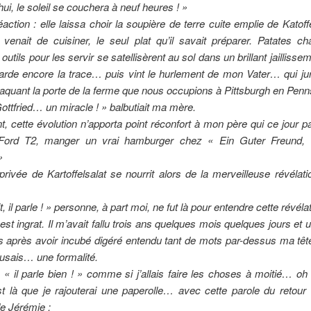
hui, le soleil se couchera à neuf heures ! »
action : elle laissa choir la soupière de terre cuite emplie de Katoff
venait de cuisiner, le seul plat qu’il savait préparer. Patates c
outils pour les servir se satellisèrent au sol dans un brillant jaillisse
rde encore la trace… puis vint le hurlement de mon Vater… qui jur
claquant la porte de la ferme que nous occupions à Pittsburgh en Pe
 Gottfried… un miracle ! » balbutiait ma mère.
, cette évolution n’apporta point réconfort à mon père qui ce jour par
Ford T2, manger un vrai hamburger chez « Ein Guter Freund, 
»
ivée de Kartoffelsalat se nourrit alors de la merveilleuse révélat
, il parle ! » personne, à part moi, ne fut là pour entendre cette révél
est ingrat. Il m’avait fallu trois ans quelques mois quelques jours et
 après avoir incubé digéré entendu tant de mots par-dessus ma tête
ausais… une formalité.
 « il parle bien ! » comme si j’allais faire les choses à moitié… o
t là que je rajouterai une paperolle… avec cette parole du retour 
e Jérémie :