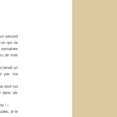
e un second
 ce qui ne
s semaines
c de trois
 tenait un
sée par ma
e dont nul
t dans dix
he ! »
udes, je le