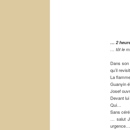
… 2 heure
… tôt le 
Dans son 
qu’il revis
La flamme 
Guanyin é
Josef ouv
Devant lui 
Qui…
Sans cér
… salut J
urgence…