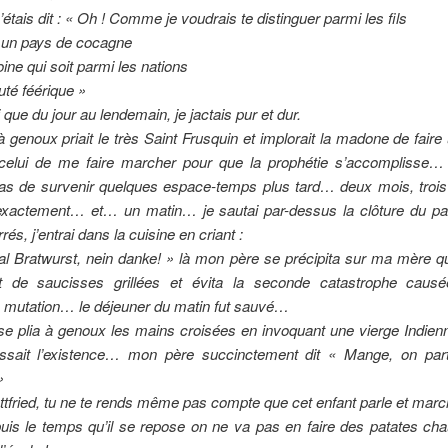
’étais dit : « Oh ! Comme je voudrais te distinguer parmi les fils
 un pays de cocagne
ine qui soit parmi les nations
té féérique »
 que du jour au lendemain, je jactais pur et dur.
genoux priait le très Saint Frusquin et implorait la madone de fair
 celui de me faire marcher pour que la prophétie s’accomplisse…
s de survenir quelques espace-temps plus tard… deux mois, troi
 exactement… et… un matin… je sautai par-dessus la clôture du par
és, j’entrai dans la cuisine en criant :
al
Bratwurst, nein danke!
» là mon père se précipita sur ma mère qui
t de saucisses grillées et évita la seconde catastrophe cau
 mutation… le déjeuner du matin fut sauvé…
e plia à genoux les mains croisées en invoquant une vierge Indienn
ssait l’existence… mon père succinctement dit « Mange, on par
»
tfried, tu ne te rends même pas compte que cet enfant parle et marc
is le temps qu’il se repose on ne va pas en faire des patates cha