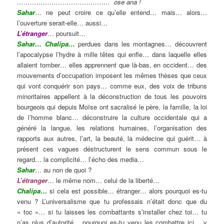
……………………………………. ose ana !
Sahar
… ne peut croire ce qu’elle entend… mais… alors…
l’ouverture serait-elle… aussi…
L’étranger
… poursuit…
Sahar… Chalipa…
perdues dans les montagnes… découvrent
l’apocalypse l’hydre à mille têtes qui enfle… dans laquelle elles
allaient tomber… elles apprennent que là-bas, en occident… des
mouvements d’occupation imposent les mêmes thèses que ceux
qui vont conquérir son pays… comme eux, des voix de tribuns
minoritaires appellent à la déconstruction de tous les pouvoirs
bourgeois qui depuis Moïse ont sacralisé le père, la famille, la loi
de l’homme blanc… déconstruire la culture occidentale qui a
généré la langue, les relations humaines, l’organisation des
rapports aux autres, l’art, la beauté, la médecine qui guérit… à
présent ces vagues déstructurent le sens commun sous le
regard… la complicité… l’écho des media…
Sahar
… au non de quoi ?
L’étranger
… le même nom… celui de la liberté…
Chalipa…
si cela est possible… étranger… alors pourquoi es-tu
venu ? L’universalisme que tu professais n’était donc que du
« toc »… si tu laisses les combattants s’installer chez toi… tu
n’as plus d’autorité… pourquoi es-tu venu les combattre ici… y