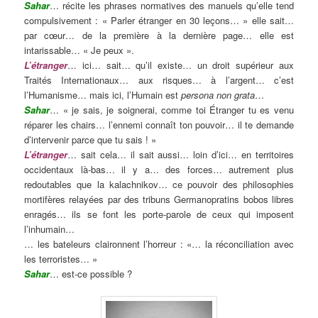
Sahar
… récite les phrases normatives des manuels qu’elle tend
compulsivement : « Parler étranger en 30 leçons… » elle sait…
par cœur… de la première à la dernière page… elle est
intarissable… « Je peux ».
L’étranger
… ici… sait… qu’il existe… un droit supérieur aux
Traités Internationaux… aux risques… à l’argent… c’est
l’Humanisme… mais ici, l’Humain est
persona non grata
…
Sahar
… « je sais, je soignerai, comme toi Étranger tu es venu
réparer les chairs… l’ennemi connaît ton pouvoir… il te demande
d’intervenir parce que tu sais ! »
L’étranger
… sait cela… il sait aussi… loin d’ici… en territoires
occidentaux là-bas… il y a… des forces… autrement plus
redoutables que la kalachnikov… ce pouvoir des philosophies
mortifères relayées par des tribuns Germanopratins bobos libres
enragés… ils se font les porte-parole de ceux qui imposent
l’inhumain…
… les bateleurs claironnent l’horreur : «… la réconciliation avec
les terroristes… »
Sahar
… est-ce possible ?