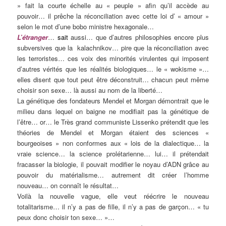
» fait la courte échelle au « peuple » afin qu’il accède au
pouvoir… il prêche la réconciliation avec cette loi d’ « amour »
selon le mot d’une bobo ministre hexagonale…
L’étranger
…
sait
aussi… que d’autres philosophies encore plus
subversives que la kalachnikov… pire que la réconciliation avec
les terroristes… ces voix des minorités virulentes qui imposent
d’autres vérités que les réalités biologiques… le « wokisme »…
elles disent que tout peut être déconstruit… chacun peut même
choisir son sexe… là aussi au nom de la liberté…
La génétique des fondateurs Mendel et Morgan démontrait que le
milieu dans lequel on baigne ne modifiait pas la génétique de
l’être… or… le Très grand communiste Lissenko prétendit que les
théories de Mendel et Morgan étaient des sciences «
bourgeoises » non conformes aux « lois de la dialectique… la
vraie science… la science prolétarienne… lui… il prétendait
fracasser la biologie, il pouvait modifier le noyau d’ADN grâce au
pouvoir du matérialisme… autrement dit créer l’homme
nouveau… on connaît le résultat…
Voilà la nouvelle vague, elle veut réécrire le nouveau
totalitarisme… il n’y a pas de fille, il n’y a pas de garçon… « tu
peux donc choisir ton sexe… »…