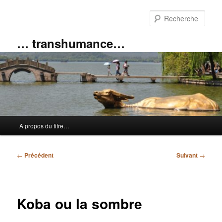
Aller
au
Rech
contenu
principal
… transhumance…
Menu
A propos du titre…
principal
Navigation
←
Précédent
Suivant
→
des
articles
Koba ou la sombre