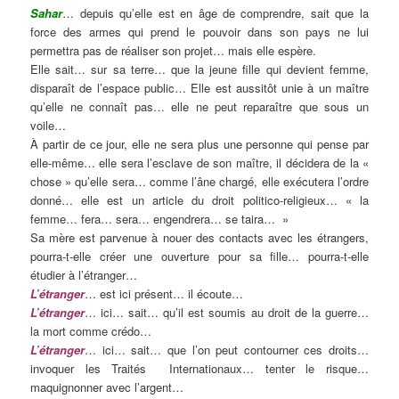
Sahar
… depuis qu’elle est en âge de comprendre, sait que la
force des armes qui prend le pouvoir dans son pays ne lui
permettra pas de réaliser son projet… mais elle espère.
Elle sait… sur sa terre… que la jeune fille qui devient femme,
disparaît de l’espace public… Elle est aussitôt unie à un maître
qu’elle ne connaît pas… elle ne peut reparaître que sous un
voile…
À partir de ce jour, elle ne sera plus une personne qui pense par
elle-même… elle sera l’esclave de son maître, il décidera de la «
chose » qu’elle sera… comme l’âne chargé, elle exécutera l’ordre
donné… elle est un article du droit politico-religieux… « la
femme… fera… sera… engendrera… se taira… »
Sa mère est parvenue à nouer des contacts avec les étrangers,
pourra-t-elle créer une ouverture pour sa fille… pourra-t-elle
étudier à l’étranger…
L’étranger
… est ici présent… il écoute…
L’étranger
… ici… sait… qu’il est soumis au droit de la guerre…
la mort comme crédo…
L’étranger
… ici… sait… que l’on peut contourner ces droits…
invoquer les Traités Internationaux… tenter le risque…
maquignonner avec l’argent…