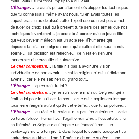
mais, voilà l’autre force impalpable qui vient…
L’Étranger
…
tu aurais pu parfaitement développer les techniques
que tu connaissais même avant nous, tu en avais toutes les
capacités… tu as délaissé cette hypothèse ce n’est pas à moi
de juger ce choix sauf qu’à présent tu te sers des armes que nos
techniques inventèrent… je persiste à penser qu’une jeune fille
qui veut devenir médecin est un acte réel d’humanité qui
dépasse ta loi… en soignant ceux qui souffrent elle aura le salut
éternel… sa décision est réfléchie… ce n’est en rien une
manœuvre ni mercantile ni subversive…
Le chef combattant
…
la fille n’a pas à avoir une vision
individualiste de son avenir… c’est la religion-loi qui lui dicte son
avenir… car elle ne sait rien du grand tout…
L’Étranger
… qu’en sais-tu toi ?
Le chef combattant
… je ne suis que la main du Seigneur qui a
écrit la loi pour la nuit des temps… celle qui s’appliquera lorsque
tous les étrangers auront quitté cette terre… que tu as polluée…
L’Étranger
…
en réalité tu reviens à ta position antérieure… celle
où tu as refusé l’Humanité… l’égalité humaine… l’ouverture… tu
as théorisé un Seigneur qui impose un immobilisme… un
esclavagisme… à ton profit, dans lequel le soumis acceptant ce
cadre devenait libre… libre à l’intérieur de cette sphère… une