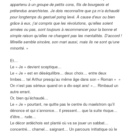
appartenu à un groupe de petits cons, fils de bourgeois et
prétendus anarchistes. Je dois reconnaître que ça m’a échaudé
pour longtemps du gestuel poing levé. À cause d’eux ou bien
grâce à eux, j’ai compris que les révolutions, qu’elles soient
armées ou pas, sont toujours à recommencer pour la bonne et
simple raison qu’elles ne changent pas les mentalités. D’accord !
Mireille semble sincère, son mari aussi, mais ils ne sont qu’une
minorité. »
Et…
Le « Je » devient sceptique…
Le « Je » est en déséquilibre… deux choix… entre deux
limbes… tel Arthur presqu’au même âge dans son « Roman » »
On n’est pas sérieux quand on a dix-sept ans! »… Rimbaud un
autre errant.
Or, bien qu’échaudé…
Le « Je » pourtant, ne quitte pas le centre du maelstrom qu’il
dénonce et qui s’annonce… il pressent… que la suite risque…
d’être… rude…
Le décor ardéchois est planté où va se jouer un sabbat…
concentré… charnel… saignant… Un parcours initiatique où le