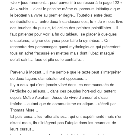
«Je » joue rarement… pour parvenir à confesser à la page 122 «
Je » subis… c’est le principe même du parcours initiatique que
le béotien va vivre au premier degré…Toutefois entre deux
contradictions… entre deux incandescences, le « Je » nous livre
des touches du puzzle, tel celles des peintres pointillistes… il
faut patienter pour voir la fin du tableau, se placer à quelques
encablures, cligner des yeux pour faire la synthèse… On
rencontre des personnages quasi mythologiques qui présentent
tous un adret fracassé en miettes mais dont l’ubac masqué
serait saint… face et pile ou le contraire…
Parvenu à Mozart… il me semble que le texte peut s’interpréter
de deux façons diamétralement opposées…
Il y a ceux qui n’ont jamais vibré dans les communautés de
l’Ardèche ou ailleurs… dans ces peuples hors-sol qui tentent
depuis Moïse Abraham Jésus de vivre d’amour et d’eau
fraîche… autant que de communisme extatique… réécrit par
Thomas More…
Et puis ceux… les rationalistes… qui ont expérimenté mais n’en
disent mots, ils n’intègrent pas l’utopie dans les neurones de
leurs cursus…