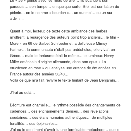
Le « Je » pense avec les mots de Brel… ils scandent son
parcours… son tempo… en quelque sorte, Brel est son bâton de
pèlerin… on le nomme « bourdon »… un sur-moi… ou un sur
« Je »…
Quant à moi, lecteur, ce texte cette ambiance ces herbes
m’offrent la résurgence des auteurs point trop anciens… le film «
More » en 69 de Barbet Schroeder et la délicieuse Mimsy
Farmer… la communauté n’était pas ardéchoise, elle vivait en
Grèce… mais le fantasme était le même… le lumineux Henry
Miller américain d’origine allemande, dans son opus « La
crucifixion en rose » qui analyse une errance de dix années en
France autour des années 30/40…
Voilà ce que m’a fait revivre le texte hurlant de Jean Benjamin…
J’irai au-delà…
L’écriture est charnelle… le rythme possède des changements de
cadences… des enchaînements denses… des révélations
soudaines… des élans humains authentiques… de multiples
tonalités… des épiphanies…
J’ai eu le sentiment d’avoir lu une formidable métaphore… que «