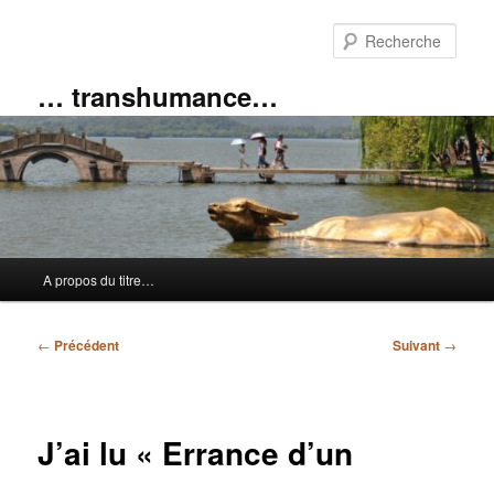
Aller
au
Rech
contenu
principal
… transhumance…
Menu
A propos du titre…
principal
Navigation
←
Précédent
Suivant
→
des
articles
J’ai lu « Errance d’un