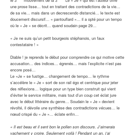
le 3
mouvement de la 3
Le « Je » qui est l’auteur offre
une prose lisse… tout en traitant des contradictions de la vie…
de sa vie… mais dans un decrescendo distancié… le texte est
doucement discursif… « pantouflard »… il a opté pour un tempo
où le « Je » se décrit… quand soudain page 29…
« Je ne suis qu’un petit bourgeois stéphanois, un faux
contestataire ! »
Diable ! je reprends le début pour comprendre ce qui motive cette
accusation… des indices… égrenés… mais l’explicite n’est pas
encore posé…
Le «Je » se fustige… changement de tempo… le rythme
s’accélère le « Je » sort de son rail égo et centrique pour jeter
des réflexions… logique pour un type bien construit qui vient
d’éviter le service militaire, mais tout d’un coup cet éclat jure
avec le début littéraire du genre… Soudain le « Je » devient
révolté, il dévoile une synthèse des contradictions vécues… le
nœud crispé du « Je »… éclate enfin…
«
Il est beau et il sent bon le pollen son discours. J’aimerais
vachement y croire. Seulement voilà ! Pendant un an, j’ai