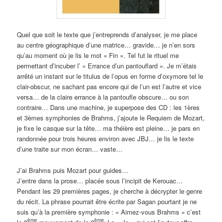
Quel que soit le texte que j’entreprends d’analyser, je me place
au centre géographique d’une matrice… gravide… je n’en sors
qu’au moment où je lis le mot « Fin ». Tel fut le rituel me
permettant d’incuber l’ « Errance d’un pantouflard ». Je m’étais
arrêté un instant sur le titulus de l’opus en forme d’oxymore tel le
clair-obscur, ne sachant pas encore qui de l’un est l’autre et vice
versa… de la claire errance à la pantoufle obscure… ou son
contraire… Dans une machine, je superpose des CD : les 1ères
et 3èmes symphonies de Brahms, j’ajoute le Requiem de Mozart,
je fixe le casque sur la tête… ma théière est pleine… je pars en
randonnée pour trois heures environ avec JBJ… je lis le texte
d’une traite sur mon écran… vaste…
J’ai Brahms puis Mozart pour guides…
J’entre dans la prose… placée sous l’incipit de Kerouac…
Pendant les 29 premières pages, je cherche à décrypter le genre
du récit. La phrase pourrait être écrite par Sagan pourtant je ne
suis qu’à la première symphonie : « Aimez-vous Brahms » c’est
ème
ème.