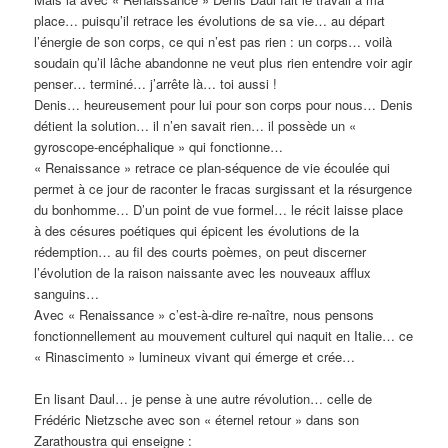
place… puisqu’il retrace les évolutions de sa vie… au départ
l’énergie de son corps, ce qui n’est pas rien : un corps… voilà
soudain qu’il lâche abandonne ne veut plus rien entendre voir agir
penser… terminé… j’arrête là… toi aussi !
Denis… heureusement pour lui pour son corps pour nous… Denis
détient la solution… il n’en savait rien… il possède un «
gyroscope-encéphalique » qui fonctionne…
« Renaissance » retrace ce plan-séquence de vie écoulée qui
permet à ce jour de raconter le fracas surgissant et la résurgence
du bonhomme… D’un point de vue formel… le récit laisse place
à des césures poétiques qui épicent les évolutions de la
rédemption… au fil des courts poèmes, on peut discerner
l’évolution de la raison naissante avec les nouveaux afflux
sanguins…
Avec « Renaissance » c’est-à-dire re-naître, nous pensons
fonctionnellement au mouvement culturel qui naquit en Italie… ce
« Rinascimento » lumineux vivant qui émerge et crée…
En lisant Daul… je pense à une autre révolution… celle de
Frédéric Nietzsche avec son « éternel retour » dans son
Zarathoustra qui enseigne :