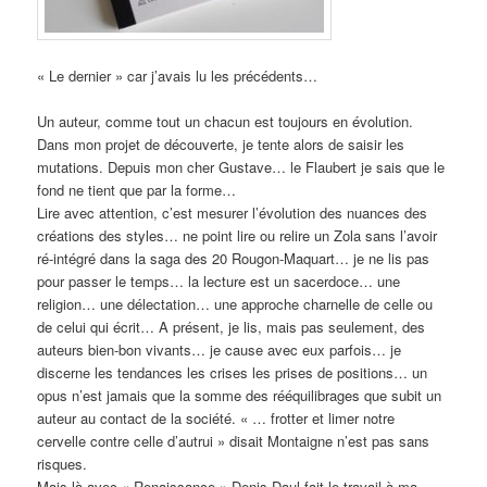
« Le dernier » car j’avais lu les précédents…
Un auteur, comme tout un chacun est toujours en évolution.
Dans mon projet de découverte, je tente alors de saisir les
mutations. Depuis mon cher Gustave… le Flaubert je sais que le
fond ne tient que par la forme…
Lire avec attention, c’est mesurer l’évolution des nuances des
créations des styles… ne point lire ou relire un Zola sans l’avoir
ré-intégré dans la saga des 20 Rougon-Maquart… je ne lis pas
pour passer le temps… la lecture est un sacerdoce… une
religion… une délectation… une approche charnelle de celle ou
de celui qui écrit… A présent, je lis, mais pas seulement, des
auteurs bien-bon vivants… je cause avec eux parfois… je
discerne les tendances les crises les prises de positions… un
opus n’est jamais que la somme des rééquilibrages que subit un
auteur au contact de la société. « … frotter et limer notre
cervelle contre celle d’autrui » disait Montaigne n’est pas sans
risques.
Mais là avec « Renaissance » Denis Daul fait le travail à ma