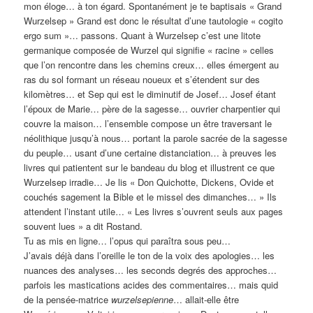
mon éloge… à ton égard. Spontanément je te baptisais « Grand
Wurzelsep » Grand est donc le résultat d’une tautologie « cogito
ergo sum »… passons. Quant à Wurzelsep c’est une litote
germanique composée de Wurzel qui signifie « racine » celles
que l’on rencontre dans les chemins creux… elles émergent au
ras du sol formant un réseau noueux et s’étendent sur des
kilomètres… et Sep qui est le diminutif de Josef… Josef étant
l’époux de Marie… père de la sagesse… ouvrier charpentier qui
couvre la maison… l’ensemble compose un être traversant le
néolithique jusqu’à nous… portant la parole sacrée de la sagesse
du peuple… usant d’une certaine distanciation… à preuves les
livres qui patientent sur le bandeau du blog et illustrent ce que
Wurzelsep irradie… Je lis « Don Quichotte, Dickens, Ovide et
couchés sagement la Bible et le missel des dimanches… » Ils
attendent l’instant utile… « Les livres s’ouvrent seuls aux pages
souvent lues » a dit Rostand.
Tu as mis en ligne… l’opus qui paraîtra sous peu…
J’avais déjà dans l’oreille le ton de la voix des apologies… les
nuances des analyses… les seconds degrés des approches…
parfois les mastications acides des commentaires… mais quid
de la pensée-matrice
wurzelsepienne
… allait-elle être