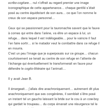
scribo-cogitare
… nul n’offrait au regard premier une image
iconographique de cette appartenance… chaque gentilé s’était
posé au centre équidistant de son aura… ce que l’on nomme le
creux de son espace personnel…
Ceux qui se passionnent pour la tauromachie savent que le fauve
à cornes qui entre dans l’arène, va élire un espace à lui, un
refuge… dans lequel il est indélogeable… pour le vaincre il faut
l’en faire sortir… si le matador veut le combattre dans ce refuge il
en mourra.
C’est un peu l’image que je superposais sur ce groupe… chacun
courtoisement se tenait au centre de son refuge en l’attente de
l’échange qui éventuellement le transformerait en fauve pour
défendre le
cogito-littéraire
qui l’animait…
Il y avait Jean B.
Il émergeait… j’allais dire anachroniquement… autrement dit plus
anachroniquement que ses congénères, il semblait s’être posé
un instant tel un gaucho laissant la bride sur le cou à un cow-boy
qui gardait le troupeau… du corps émanait une résurgence tel le