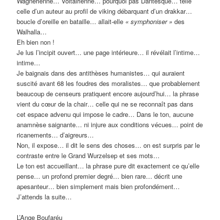
Wagnérienne… Voltairienne… pourquoi pas Dantesque… telle
celle d’un auteur au profil de viking débarquant d’un drakkar…
boucle d’oreille en bataille… allait-elle
« symphoniser »
des
Walhalla…
Eh bien non !
Je lus l’incipit ouvert… une page intérieure… il révélait l’intime…
intime…
Je baignais dans des antithèses humanistes… qui auraient
suscité avant 68 les foudres des moralistes… que probablement
beaucoup de censeurs pratiquent encore aujourd’hui… la phrase
vient du cœur de la chair… celle qui ne se reconnaît pas dans
cet espace advenu qui impose le cadre… Dans le ton, aucune
anamnèse saignante… ni injure aux conditions vécues… point de
ricanements… d’aigreurs…
Non, il expose… il dit le sens des choses… on est surpris par le
contraste entre le Grand Wurzelsep et ses mots…
Le ton est accueillant… la phrase pure dit exactement ce qu’elle
pense… un profond premier degré… bien rare… décrit une
apesanteur… bien simplement mais bien profondément…
J’attends la suite…
L’Ange Boufaréu