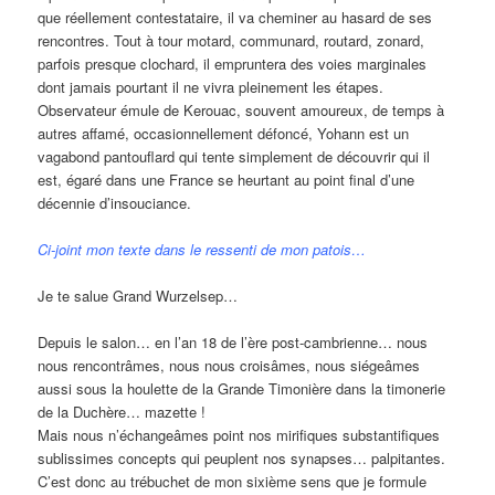
que réellement contestataire, il va cheminer au hasard de ses
rencontres. Tout à tour motard, communard, routard, zonard,
parfois presque clochard, il empruntera des voies marginales
dont jamais pourtant il ne vivra pleinement les étapes.
Observateur émule de Kerouac, souvent amoureux, de temps à
autres affamé, occasionnellement défoncé, Yohann est un
vagabond pantouflard qui tente simplement de découvrir qui il
est, égaré dans une France se heurtant au point final d’une
décennie d’insouciance.
Ci-joint mon texte dans le ressenti de mon patois…
Je te salue Grand Wurzelsep…
Depuis le salon… en l’an 18 de l’ère post-cambrienne… nous
nous rencontrâmes, nous nous croisâmes, nous siégeâmes
aussi sous la houlette de la Grande Timonière dans la timonerie
de la Duchère… mazette !
Mais nous n’échangeâmes point nos mirifiques substantifiques
sublissimes concepts qui peuplent nos synapses… palpitantes.
C’est donc au trébuchet de mon sixième sens que je formule