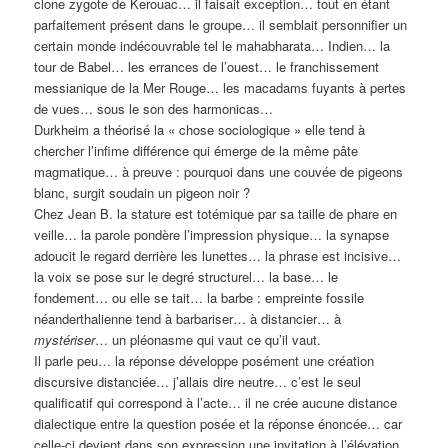
clone zygote de Kerouac… il faisait exception… tout en étant
parfaitement présent dans le groupe… il semblait personnifier un
certain monde indécouvrable tel le mahabharata… Indien… la
tour de Babel… les errances de l’ouest… le franchissement
messianique de la Mer Rouge… les macadams fuyants à pertes
de vues… sous le son des harmonicas…
Durkheim a théorisé la « chose sociologique » elle tend à
chercher l’infime différence qui émerge de la même pâte
magmatique… à preuve : pourquoi dans une couvée de pigeons
blanc, surgit soudain un pigeon noir ?
Chez Jean B. la stature est totémique par sa taille de phare en
veille… la parole pondère l’impression physique… la synapse
adoucit le regard derrière les lunettes… la phrase est incisive…
la voix se pose sur le degré structurel… la base… le
fondement… ou elle se tait… la barbe : empreinte fossile
néanderthalienne tend à barbariser… à distancier… à
mystériser
… un pléonasme qui vaut ce qu’il vaut.
Il parle peu… la réponse développe posément une création
discursive distanciée… j’allais dire neutre… c’est le seul
qualificatif qui correspond à l’acte… il ne crée aucune distance
dialectique entre la question posée et la réponse énoncée… car
celle-ci devient dans son expression une invitation à l’élévation…