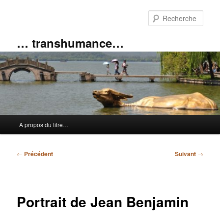
Aller
au
Rech
contenu
principal
… transhumance…
Menu
A propos du titre…
principal
Navigation
←
Précédent
Suivant
→
des
articles
Portrait de Jean Benjamin