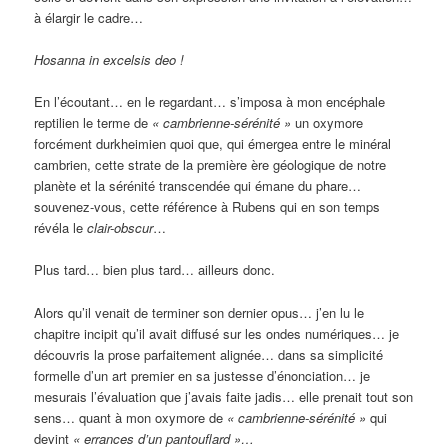
à élargir le cadre…
Hosanna in excelsis deo !
En l’écoutant… en le regardant… s’imposa à mon encéphale
reptilien le terme de
« cambrienne-sérénité »
un oxymore
forcément durkheimien quoi que, qui émergea entre le minéral
cambrien, cette strate de la première ère géologique de notre
planète et la sérénité transcendée qui émane du phare…
souvenez-vous, cette référence à Rubens qui en son temps
révéla le
clair-obscur
…
Plus tard… bien plus tard… ailleurs donc.
Alors qu’il venait de terminer son dernier opus… j’en lu le
chapitre incipit qu’il avait diffusé sur les ondes numériques… je
découvris la prose parfaitement alignée… dans sa simplicité
formelle d’un art premier en sa justesse d’énonciation… je
mesurais l’évaluation que j’avais faite jadis… elle prenait tout son
sens… quant à mon oxymore de
« cambrienne-sérénité »
qui
devint
« errances d’un pantouflard »…