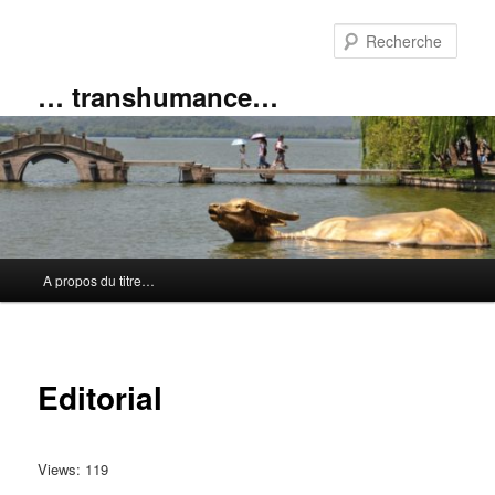
Aller
au
Rech
contenu
principal
… transhumance…
Menu
A propos du titre…
principal
Editorial
Views: 119